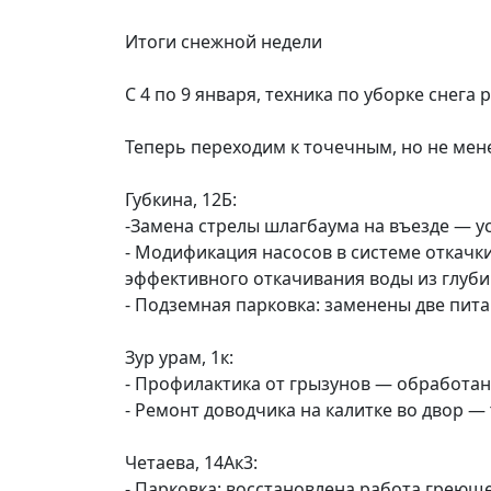
Итоги снежной недели
С 4 по 9 января, техника по уборке снега
Теперь переходим к точечным, но не мен
Губкина, 12Б:
-Замена стрелы шлагбаума на въезде — у
- Модификация насосов в системе откачк
эффективного откачивания воды из глуби
- Подземная парковка: заменены две пит
Зур урам, 1к:
- Профилактика от грызунов — обработаны
- Ремонт доводчика на калитке во двор —
Четаева, 14Ак3:
- Парковка: восстановлена работа греюще